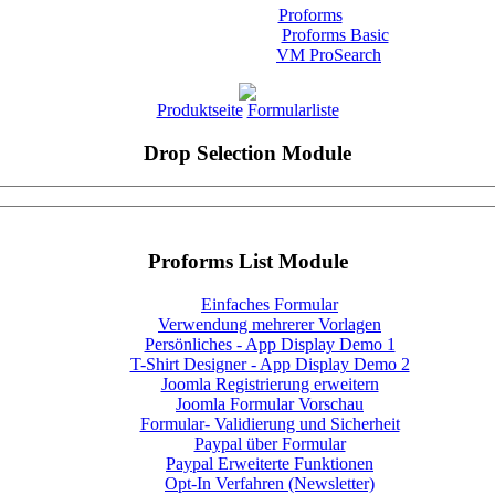
Proforms
Proforms Basic
VM ProSearch
Produktseite
Formularliste
Drop Selection Module
Proforms List Module
Einfaches Formular
Verwendung mehrerer Vorlagen
Persönliches - App Display Demo 1
T-Shirt Designer - App Display Demo 2
Joomla Registrierung erweitern
Joomla Formular Vorschau
Formular- Validierung und Sicherheit
Paypal über Formular
Paypal Erweiterte Funktionen
Opt-In Verfahren (Newsletter)