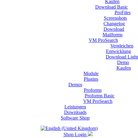
Kaufen
Download Basic
ProFiles
Screenshots
Changelog
Download
Mailforms
VM ProSearch
Vergleichen
Entwicklung
Download Light
Demo
Kaufen
Module
Plugins
Demos
Proforms
Proforms Basic
VM ProSearch
Leistungen
Downloads
Software Shop
Shop Login