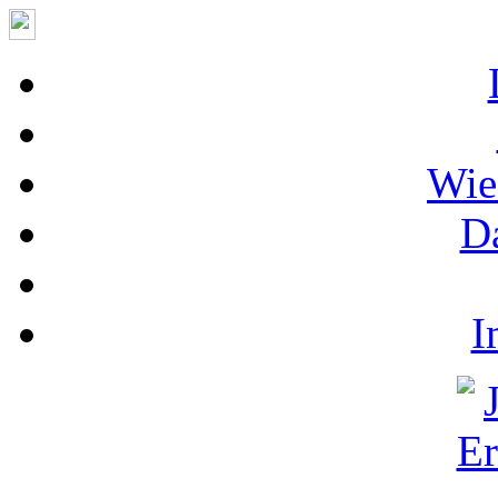
Wie
D
I