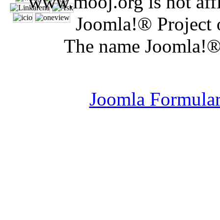
www.mooj.org is not affi
Joomla!® Project 
The name Joomla!® 
Joomla Er
Joomla Formula