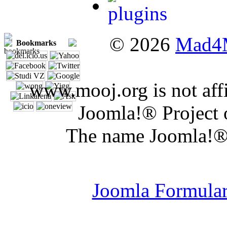
© 2026
Mad4
Bookmarks
www.mooj.org is not affi
Joomla!® Project 
The name Joomla!® 
Joomla Er
Joomla Formula