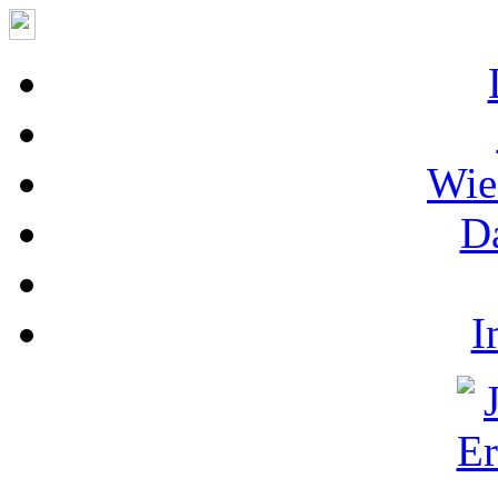
Wie
D
I