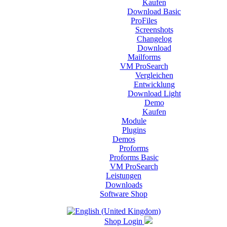
Kaufen
Download Basic
ProFiles
Screenshots
Changelog
Download
Mailforms
VM ProSearch
Vergleichen
Entwicklung
Download Light
Demo
Kaufen
Module
Plugins
Demos
Proforms
Proforms Basic
VM ProSearch
Leistungen
Downloads
Software Shop
Shop Login