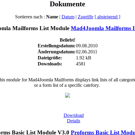
Dokumente
Sortieren nach :
Name
|
Datum
|
Zugriffe
[ absteigend ]
Mad4Joomla Mailforms L
Beliebt!
Erstellungsdatum:
09.08.2010
Änderungsdatum:
02.06.2011
Dateigröße:
1.92 kB
Downloads:
4581
his module for Mad4Joomla Mailforms displays link lists of all categori
or a form list of a specific catefory.
Download
Details
Proforms Basic List Modu