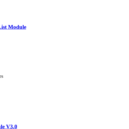
ist Module
es
le V3.0