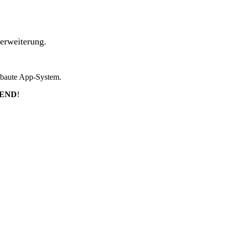
erweiterung.
ebaute App-System.
TEND
!