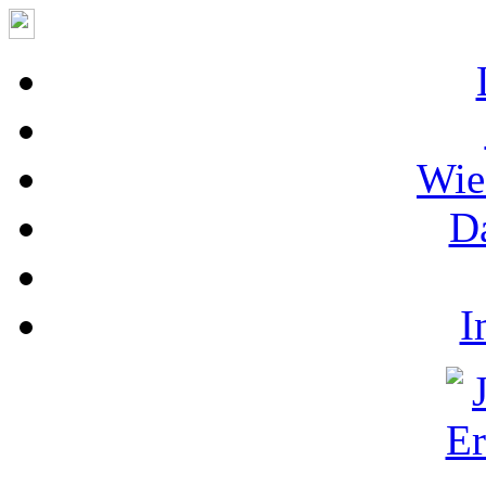
Wie
D
I