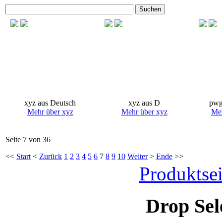
Suchen
xyz aus Deutsch
xyz aus D
pwg
Mehr über xyz
Mehr über xyz
Meh
Seite 7 von 36
<<
Start
<
Zurück
1
2
3
4
5
6
7
8
9
10
Weiter
>
Ende
>>
Produktsei
Drop Sel