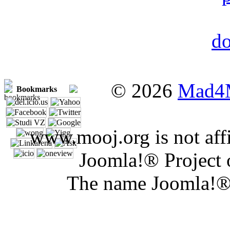
© 2026
Mad4
Bookmarks
www.mooj.org is not affi
Joomla!® Project 
The name Joomla!® 
Joomla Er