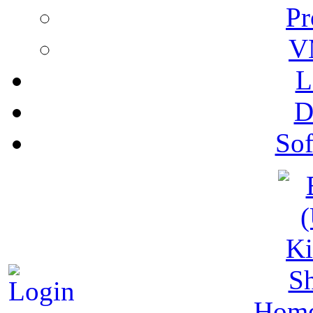
Pr
V
L
D
Sof
S
Hom