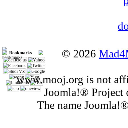
© 2026
Mad4
Bookmarks
www.mooj.org is not affi
Joomla!® Project 
The name Joomla!® 
Joomla Er