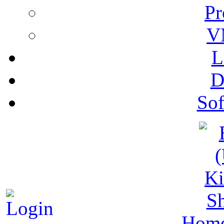
Pr
V
L
D
Sof
S
Hom