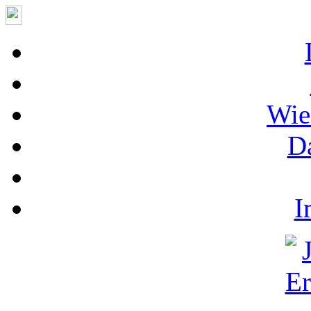
Wie
D
I