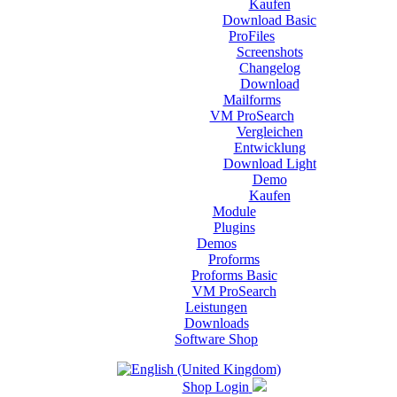
Kaufen
Download Basic
ProFiles
Screenshots
Changelog
Download
Mailforms
VM ProSearch
Vergleichen
Entwicklung
Download Light
Demo
Kaufen
Module
Plugins
Demos
Proforms
Proforms Basic
VM ProSearch
Leistungen
Downloads
Software Shop
Shop Login