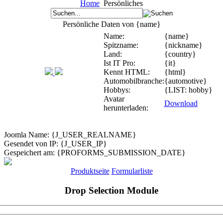
Home
Persönliches
Persönliche Daten von {name}
Name:
{name}
Spitzname:
{nickname}
Land:
{country}
Ist IT Pro:
{it}
Kennt HTML:
{html}
Automobilbranche:
{automotive}
Hobbys:
{LIST: hobby}
Avatar
Download
herunterladen:
Joomla Name: {J_USER_REALNAME}
Gesendet von IP: {J_USER_IP}
Gespeichert am: {PROFORMS_SUBMISSION_DATE}
Produktseite
Formularliste
Drop Selection Module