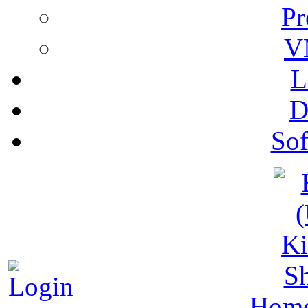
Pr
V
L
D
Sof
S
Hom