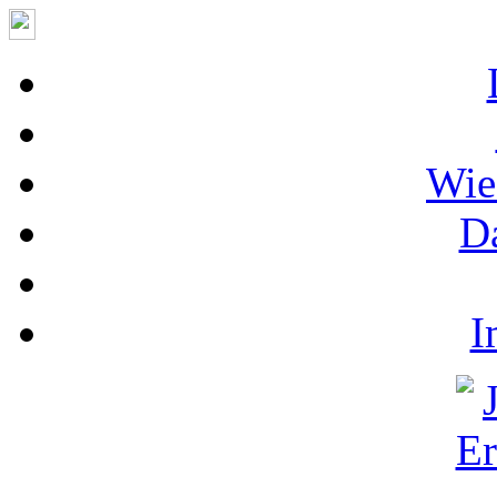
Wie
D
I