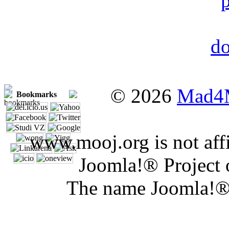
© 2026
Mad4
Bookmarks
www.mooj.org is not affi
Joomla!® Project 
The name Joomla!® 
Joomla Er