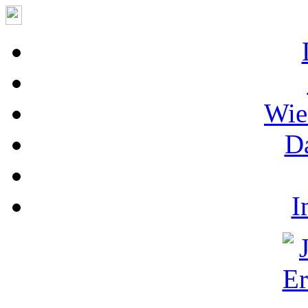
Wie
D
I