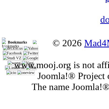
© 2026
Mad4
Bookmarks
www.mooj.org is not affi
Joomla!® Project 
The name Joomla!® 
Joomla Er