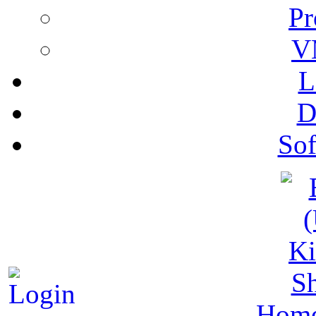
Pr
V
L
D
Sof
S
Hom