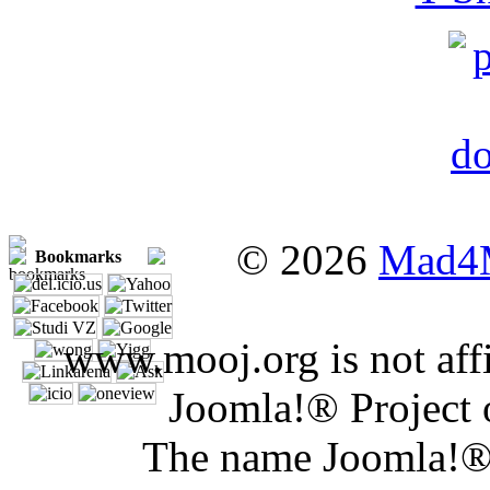
© 2026
Mad4
Bookmarks
www.mooj.org is not affi
Joomla!® Project 
The name Joomla!® 