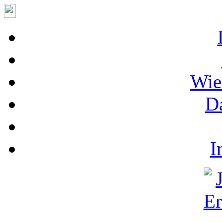
Wie
D
I