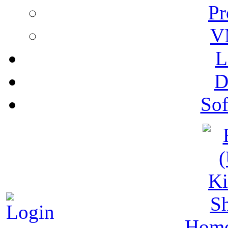
Pr
V
L
D
Sof
S
Hom