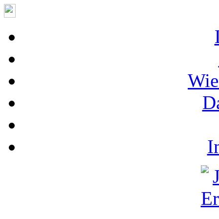
Wie
D
I