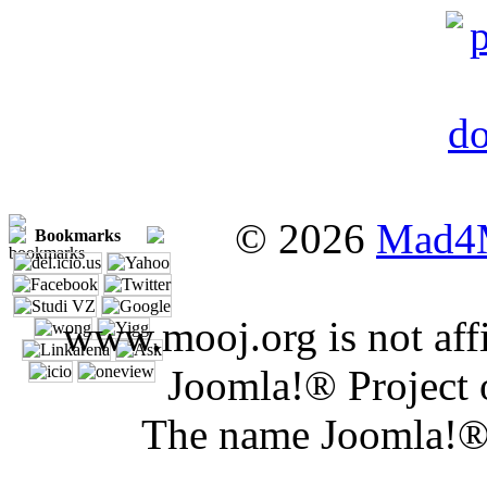
© 2026
Mad4
Bookmarks
www.mooj.org is not affi
Joomla!® Project 
The name Joomla!® 