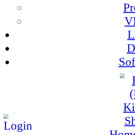
Pr
V
L
D
Sof
S
Hom