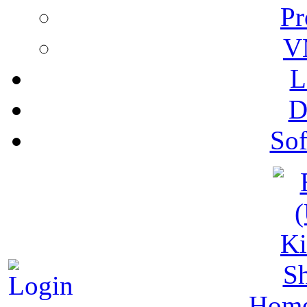
Pr
V
L
D
Sof
S
Hom