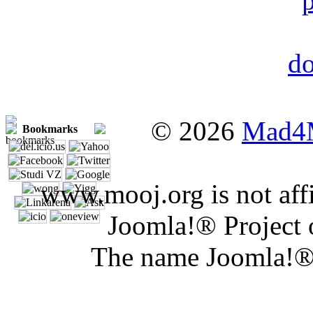
© 2026
Mad4
Bookmarks
www.mooj.org is not affi
Joomla!® Project 
The name Joomla!® 
Joomla Er