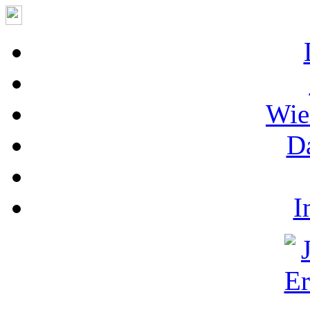
Wie
D
I