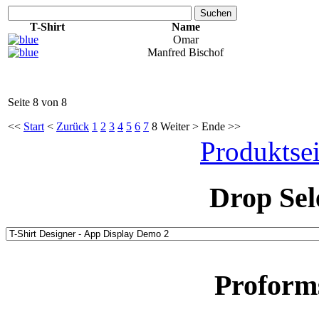
Suchen
T-Shirt
Name
Omar
Manfred Bischof
Seite 8 von 8
<<
Start
<
Zurück
1
2
3
4
5
6
7
8
Weiter
>
Ende
>>
Produktsei
Drop Sel
Proform