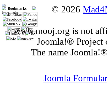
© 2026
Mad4
Bookmarks
www.mooj.org is not affi
Joomla!® Project 
The name Joomla!® 
Joomla Er
Joomla Formula