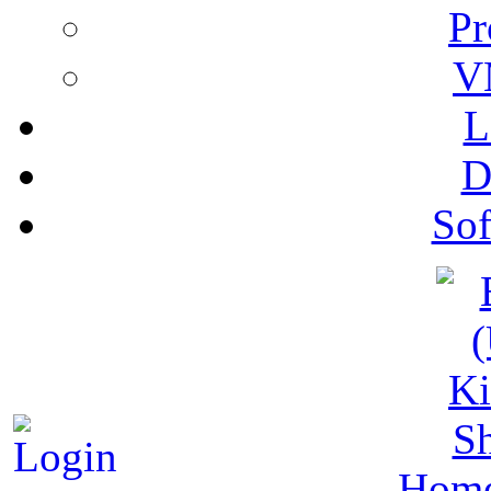
Pr
V
L
D
Sof
S
Hom