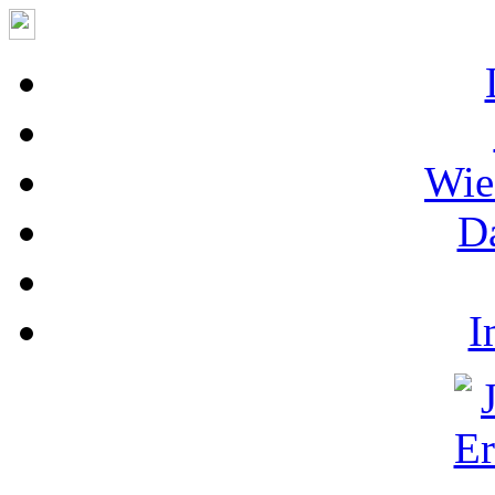
Wie
D
I