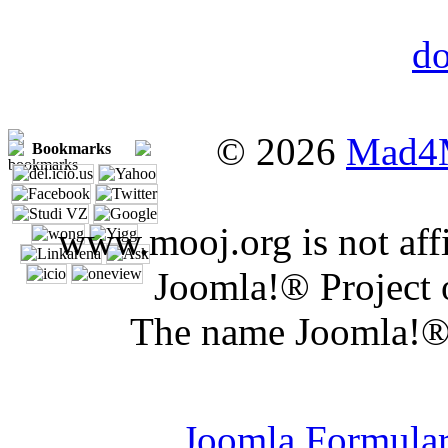
© 2026
Mad4
Bookmarks
www.mooj.org is not affi
Joomla!® Project 
The name Joomla!® 
Joomla Er
Joomla Formula