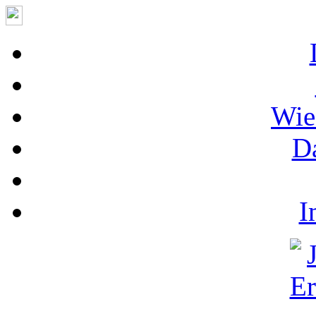
Wie
D
I