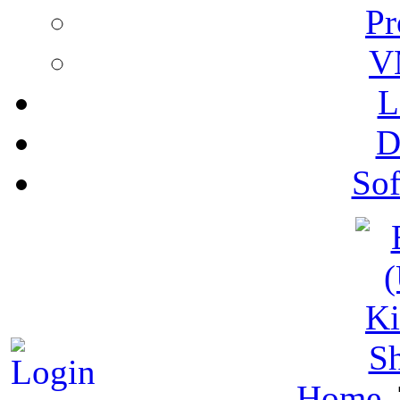
Pr
V
L
D
Sof
S
Home