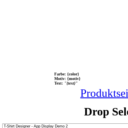
Farbe: {color}
Motiv: {motiv}
Text:
"{text}"
Produktsei
Drop Sel