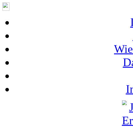
Wie
D
I