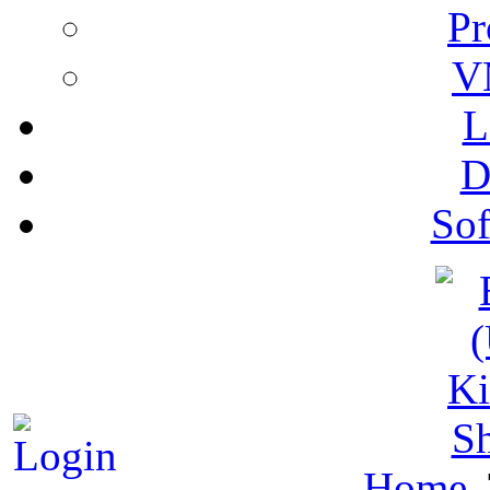
Pr
V
L
D
Sof
S
Home