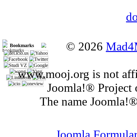
© 2026
Mad4
Bookmarks
www.mooj.org is not affi
Joomla!® Project 
The name Joomla!® 
Joomla Er
Joomla Formula