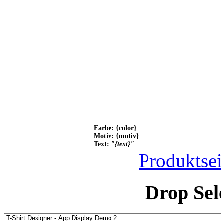
Farbe: {color}
Motiv: {motiv}
Text:
"{text}"
Produktsei
Drop Sel