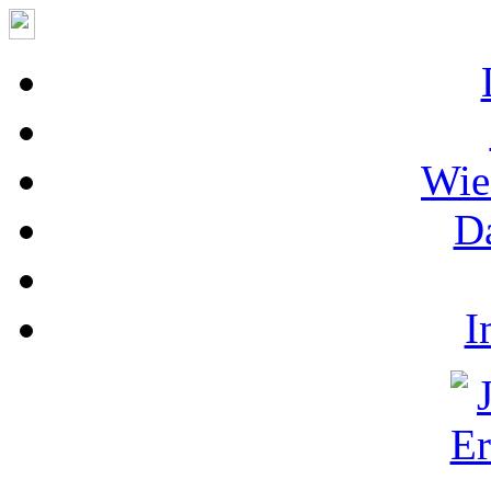
Wie
D
I