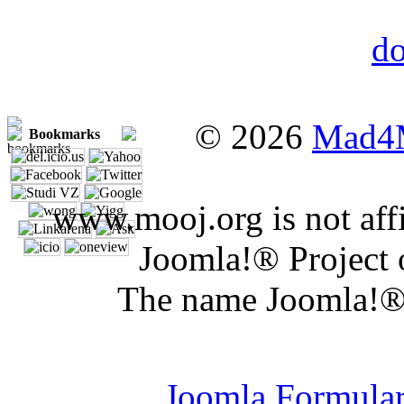
© 2026
Mad4
Bookmarks
www.mooj.org is not affi
Joomla!® Project 
The name Joomla!® 
Joomla Er
Joomla Formula