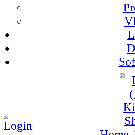
Pr
V
L
D
Sof
S
Home