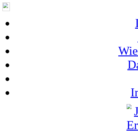
Wie
D
I