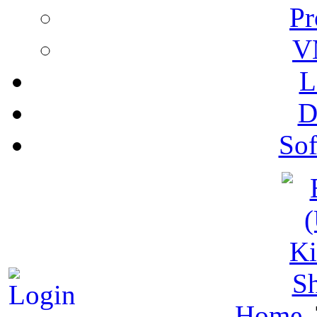
Pr
V
L
D
Sof
S
Home