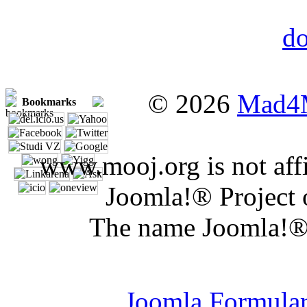
© 2026
Mad4
Bookmarks
www.mooj.org is not affi
Joomla!® Project 
The name Joomla!® 
Joomla Er
Joomla Formula