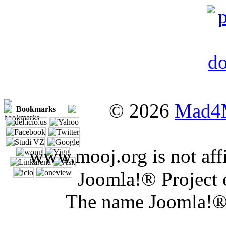
© 2026
Mad4
Bookmarks
www.mooj.org is not affi
Joomla!® Project 
The name Joomla!® 