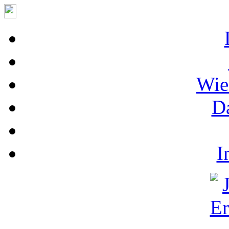
Wie
D
I