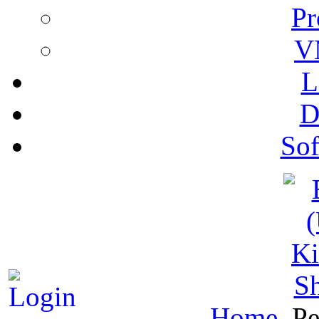
Pr
V
L
D
Sof
S
Home
Pe