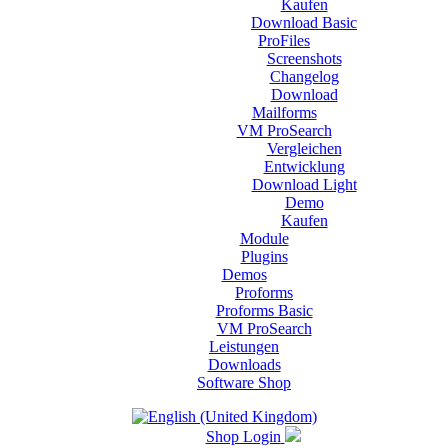
Kaufen
Download Basic
ProFiles
Screenshots
Changelog
Download
Mailforms
VM ProSearch
Vergleichen
Entwicklung
Download Light
Demo
Kaufen
Module
Plugins
Demos
Proforms
Proforms Basic
VM ProSearch
Leistungen
Downloads
Software Shop
Shop Login