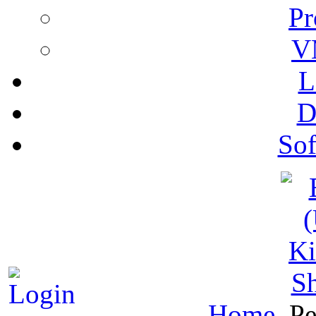
Pr
V
L
D
Sof
S
Home
Pe