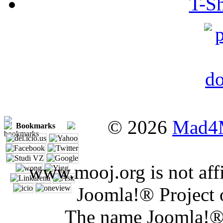
T-Sh
© 2026
Mad4
Bookmarks
www.mooj.org is not affi
Joomla!® Project 
The name Joomla!® 