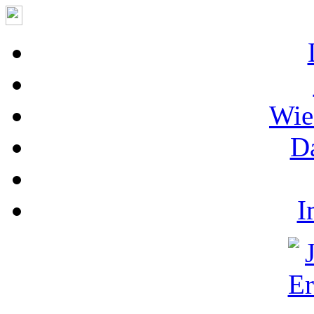
Wie
D
I