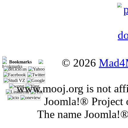
© 2026
Mad4
Bookmarks
www.mooj.org is not affi
Joomla!® Project 
The name Joomla!® 