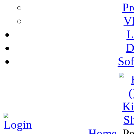
Pr
V
L
D
Sof
S
Home
Pe