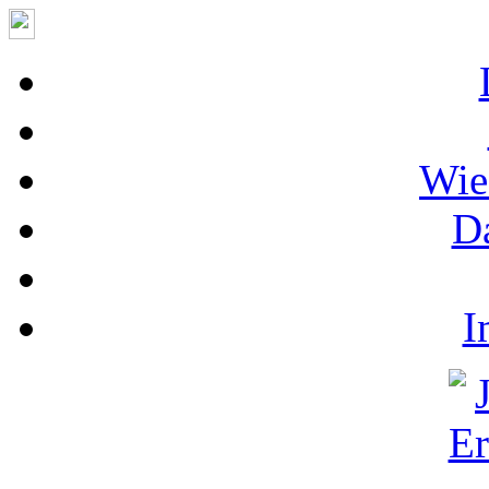
Wie
D
I