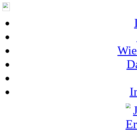
Wie
D
I