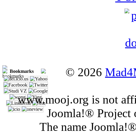
© 2026
Mad4
Bookmarks
www.mooj.org is not affi
Joomla!® Project 
The name Joomla!® 