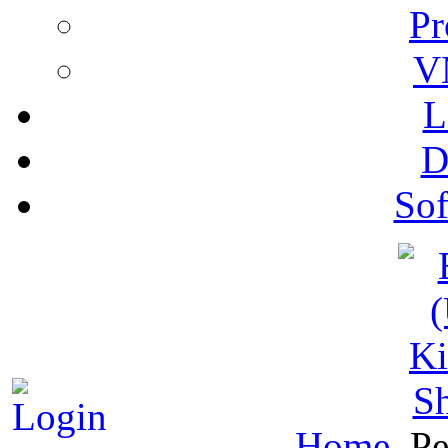
Pr
V
L
D
Sof
S
Home
Pe