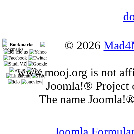
© 2026
Mad4
Bookmarks
www.mooj.org is not affi
Joomla!® Project 
The name Joomla!® 
Joomla Er
Joomla Formula