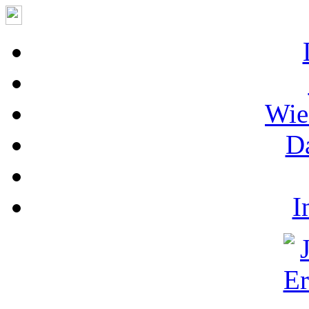
Wie
D
I