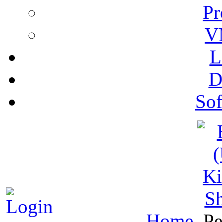
Pr
V
L
D
Sof
S
Home
Pe