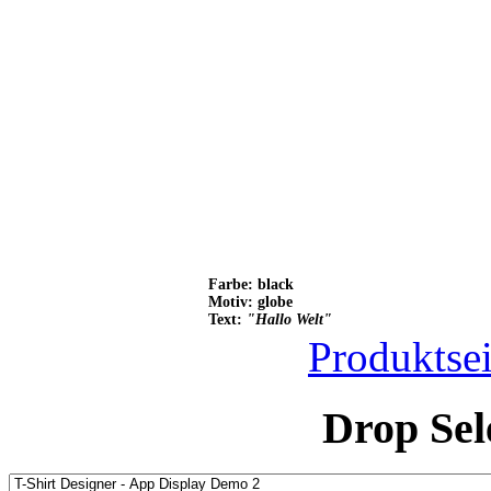
Farbe: black
Motiv: globe
Text:
"Hallo Welt"
Produktsei
Drop Sel