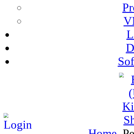
Pr
V
L
D
Sof
S
Home
Pe