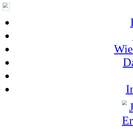
Wie
D
I