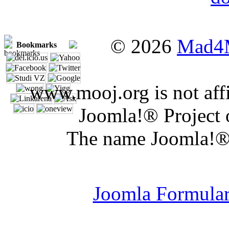
© 2026
Mad4
Bookmarks
www.mooj.org is not affi
Joomla!® Project 
The name Joomla!® 
Joomla Er
Joomla Formula