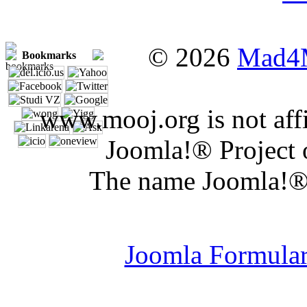
© 2026
Mad4
Bookmarks
www.mooj.org is not affi
Joomla!® Project 
The name Joomla!® 
Joomla Er
Joomla Formula