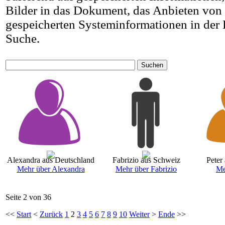
Bilder in das Dokument, das Anbieten von
gespeicherten Systeminformationen in der 
Suche.
Suchen
Alexandra aus Deutschland
Fabrizio aus Schweiz
Peter
Mehr über Alexandra
Mehr über Fabrizio
Me
Seite 2 von 36
<<
Start
<
Zurück
1
2
3
4
5
6
7
8
9
10
Weiter
>
Ende
>>