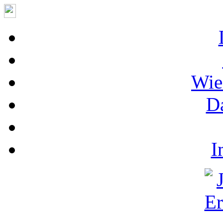
Wie
D
I