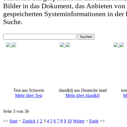
Bilder in das Dokument, das Anbieten von
gespeicherten Systeminformationen in der 
Suche.
Suchen
Test aus Schweiz
ölasdkfj aus Deutsche land
to
Mehr über Test
Mehr über ölasdkfj
M
Seite 3 von 36
<<
Start
<
Zurück
1
2
3
4
5
6
7
8
9
10
Weiter
>
Ende
>>