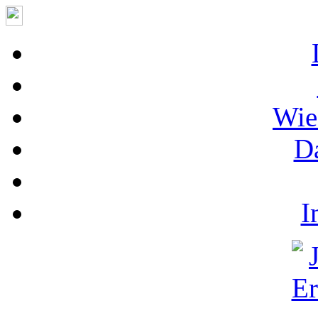
Wie
D
I