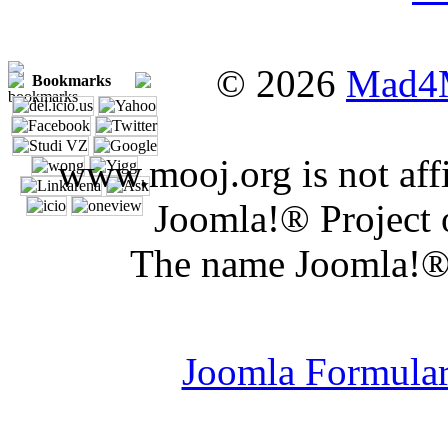
© 2026
Mad4
Bookmarks
www.mooj.org is not affi
Joomla!® Project 
The name Joomla!® 
Joomla Er
Joomla Formula