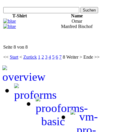
Suchen
T-Shirt
Name
Omar
Manfred Bischof
Seite 8 von 8
<<
Start
<
Zurück
1
2
3
4
5
6
7
8
Weiter
>
Ende
>>