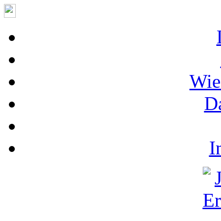
Wie
D
I