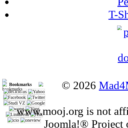
Pe
T-Sh
© 2026
Mad4
Bookmarks
www.mooj.org is not affi
Joomla!® Project 