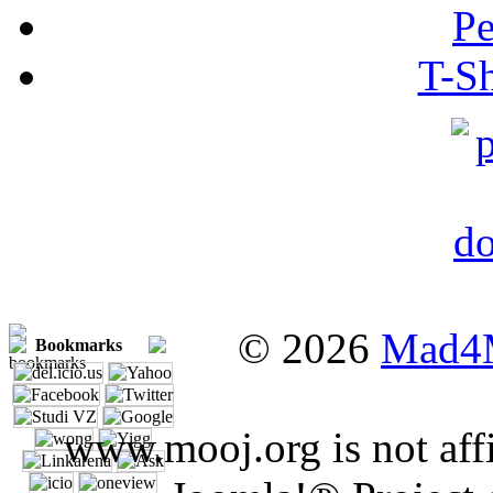
Pe
T-Sh
© 2026
Mad4
Bookmarks
www.mooj.org is not affi