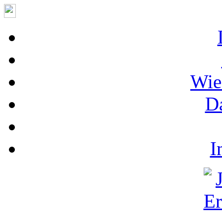
Wie
D
I