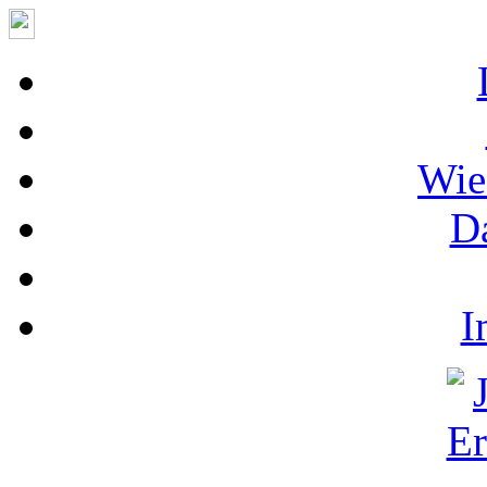
Wie
D
I