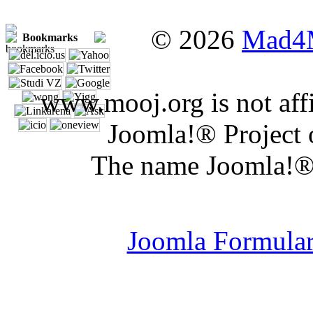
© 2026
Mad4
Bookmarks
www.mooj.org is not affi
Joomla!® Project 
The name Joomla!® 
Joomla Er
Joomla Formula