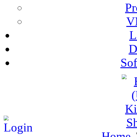
Pr
V
L
D
Sof
S
Home