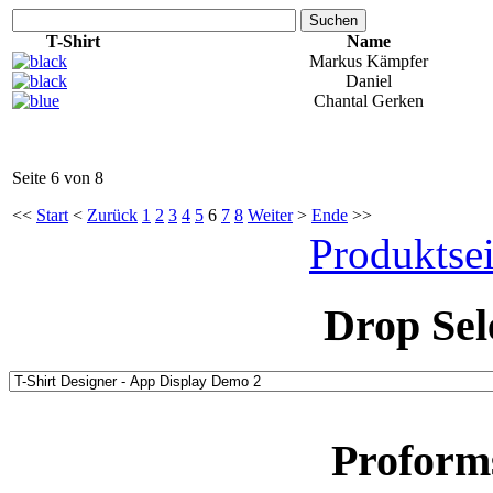
Suchen
T-Shirt
Name
Markus Kämpfer
Daniel
Chantal Gerken
Seite 6 von 8
<<
Start
<
Zurück
1
2
3
4
5
6
7
8
Weiter
>
Ende
>>
Produktsei
Drop Sel
Proform