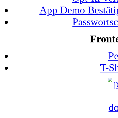
App Demo Bestätig
Passwortsc
Front
Pe
T-Sh