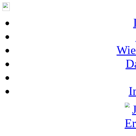
Wie
D
I