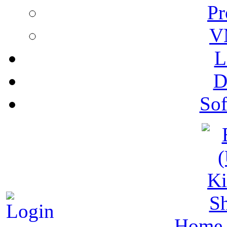
Pr
V
L
D
Sof
S
Home