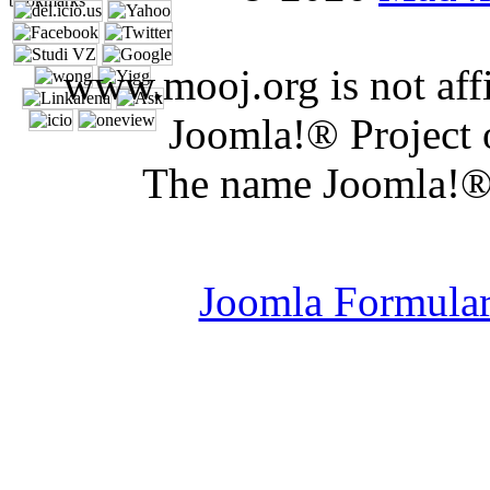
www.mooj.org is not affi
Joomla!® Project 
The name Joomla!® 
Joomla Er
Joomla Formula