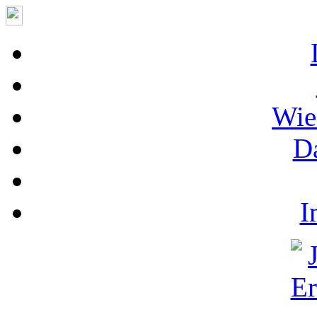
Wie
D
I