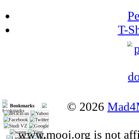
Pe
T-Sh
© 2026
Mad4
Bookmarks
www.mooj.org is not affi