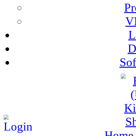
Pr
V
L
D
Sof
S
Home