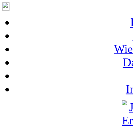
Wie
D
I