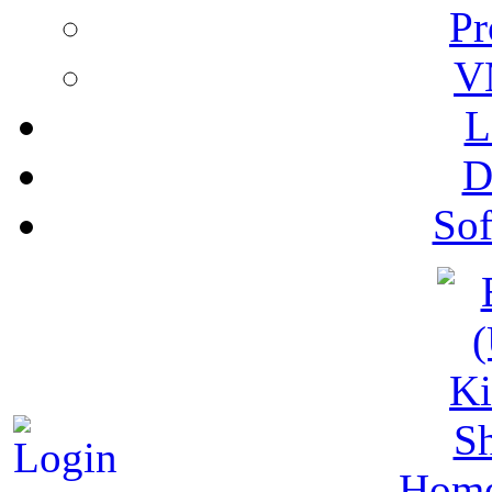
Pr
V
L
D
Sof
S
Hom