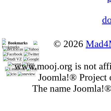
© 2026
Mad4
Bookmarks
www.mooj.org is not affi
Joomla!® Project 
The name Joomla!® 
Joomla Er