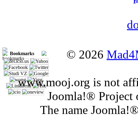
© 2026
Mad4
Bookmarks
www.mooj.org is not affi
Joomla!® Project 
The name Joomla!® 
Joomla Er