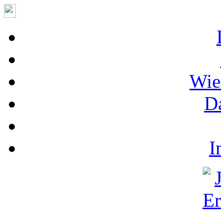
Wie
D
I