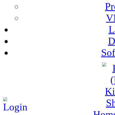
Pr
V
L
D
Sof
S
Hom