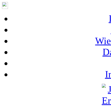
Wie
D
I