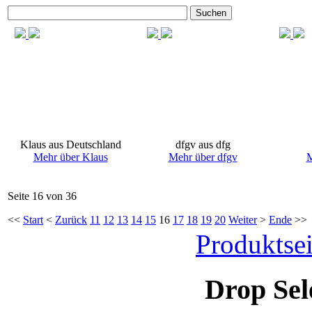
Suchen
Klaus aus Deutschland
dfgv aus dfg
Mehr über Klaus
Mehr über dfgv
M
Seite 16 von 36
<<
Start
<
Zurück
11
12
13
14
15
16
17
18
19
20
Weiter
>
Ende
>>
Produktsei
Drop Sel