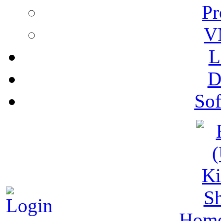
Pr
V
L
D
Sof
S
Hom