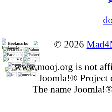
© 2026
Mad4
Bookmarks
www.mooj.org is not affi
Joomla!® Project 
The name Joomla!® 
Joomla Er